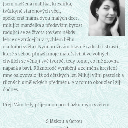
Jsem nadšená malířka, kreslířka,
tvůrkyně staronových věcí,
spokojená máma dvou malých dcer,
milující manželka a především bytost
radující se ze života (ovšem někdy
lehce se ztrácející v rychlém běhu
okolního světa). Nyní prožívám hlavně radosti i strasti,
které s sebou přináší moje mateřství. A ve volných
chvílích se věnuji své tvorbě, tedy tomu, co mě zrovna
napadá a baví. Různorodé vyrábění a zejména kreslení
mne oslovovalo již od dětských let. Miluji vůni pastelek a
různých uměleckých předmětů. A v tomto okouzlení žiji
dodnes.
Přeji Vám tedy příjemnou procházku mým světem...
S láskou a úctou