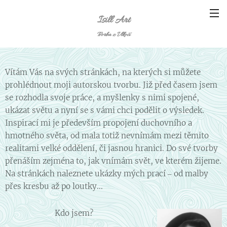
Isill Art
Tvorba z Vlkočí
Vítám Vás na svých stránkách, na kterých si můžete
prohlédnout moji autorskou tvorbu. Již před časem jsem
se rozhodla svoje práce, a myšlenky s nimi spojené,
ukázat světu a nyní se s vámi chci podělit o výsledek.
Inspirací mi je především propojení duchovního a
hmotného světa, od mala totiž nevnímám mezi těmito
realitami velké oddělení, či jasnou hranici. Do své tvorby
přenáším zejména to, jak vnímám svět, ve kterém žijeme.
Na stránkách naleznete ukázky mých prací ‒ od malby
přes kresbu až po loutky...
Kdo jsem?