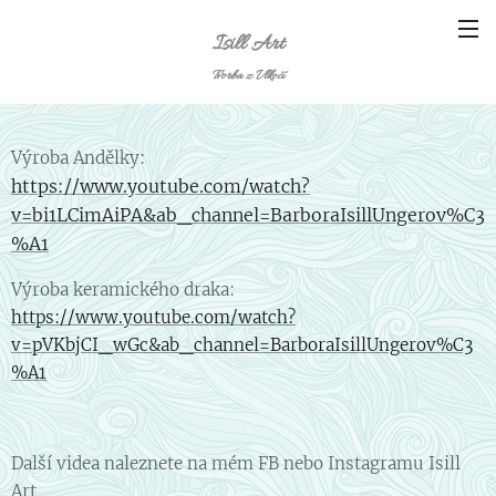
Isill Art
Tvorba z Vlkočí
Výroba Andělky:
https://www.youtube.com/watch?
v=bi1LCimAiPA&ab_channel=BarboraIsillUngerov%C3
%A1
Výroba keramického draka:
https://www.youtube.com/watch?
v=pVKbjCI_wGc&ab_channel=BarboraIsillUngerov%C3
%A1
Další videa naleznete na mém FB nebo Instagramu Isill
Art