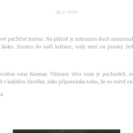
24.11.2021
své patřičné jméno. Na plátně je zobrazen duch amazonsk
ásku. Zrozen do naší ložnice, tedy není na prodej. Je
orněna runa Kaunaz. Význam této runy je pochodeň, sví
v každém člověku. Jako připomínka toho, že ve světě exist
ra