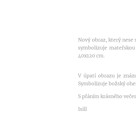
Nový obraz, který nese 
symbolizuje mateřskou l
40x120 cm.
V úpatí obrazu je znáz
Symbolizuje božský oheň 
S přáním krásného veče
Isill