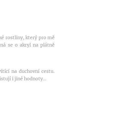
é rostliny, který pro mě
dná se o akryl na plátně
tící na duchovní cestu.
ují i jiné hodnoty...