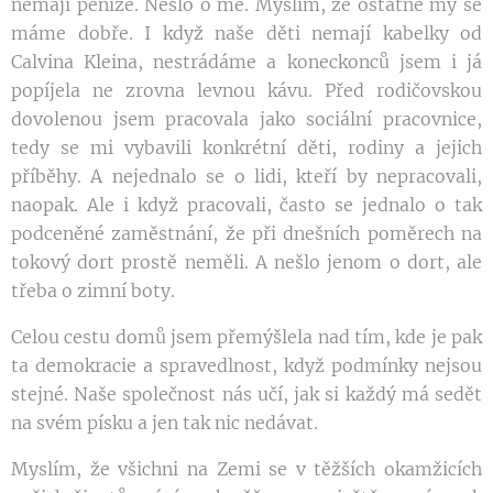
nemají peníze. Nešlo o mě. Myslím, že ostatně my se
máme dobře. I když naše děti nemají kabelky od
Calvina Kleina, nestrádáme a koneckonců jsem i já
popíjela ne zrovna levnou kávu. Před rodičovskou
dovolenou jsem pracovala jako sociální pracovnice,
tedy se mi vybavili konkrétní děti, rodiny a jejich
příběhy. A nejednalo se o lidi, kteří by nepracovali,
naopak. Ale i když pracovali, často se jednalo o tak
podceněné zaměstnání, že při dnešních poměrech na
tokový dort prostě neměli. A nešlo jenom o dort, ale
třeba o zimní boty.
Celou cestu domů jsem přemýšlela nad tím, kde je pak
ta demokracie a spravedlnost, když podmínky nejsou
stejné. Naše společnost nás učí, jak si každý má sedět
na svém písku a jen tak nic nedávat.
Myslím, že všichni na Zemi se v těžších okamžicích