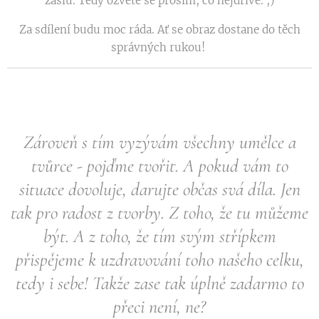
zašlu. Tedy ozvěte se prosím, co nejdříve. ;)
Za sdílení budu moc ráda. Ať se obraz dostane do těch
správných rukou!
Zároveň s tím vyzývám všechny umělce a
tvůrce - pojďme tvořit. A pokud vám to
situace dovoluje, darujte občas svá díla. Jen
tak pro radost z tvorby. Z toho, že tu můžeme
být. A z toho, že tím svým střípkem
přispějeme k uzdravování toho našeho celku,
tedy i sebe! Takže zase tak úplně zadarmo to
přeci není, ne?