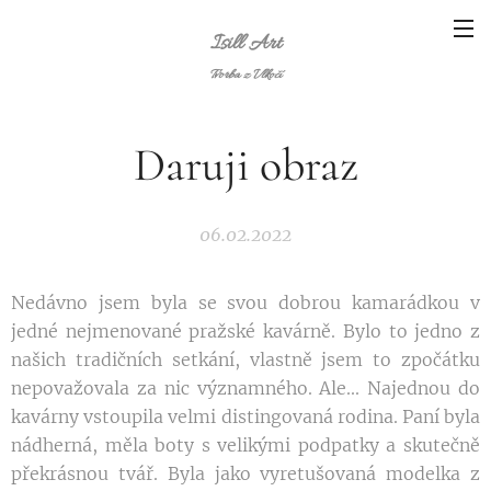
Isill Art
Tvorba z Vlkočí
Daruji obraz
06.02.2022
Nedávno jsem byla se svou dobrou kamarádkou v
jedné nejmenované pražské kavárně. Bylo to jedno z
našich tradičních setkání, vlastně jsem to zpočátku
nepovažovala za nic významného. Ale... Najednou do
kavárny vstoupila velmi distingovaná rodina. Paní byla
nádherná, měla boty s velikými podpatky a skutečně
překrásnou tvář. Byla jako vyretušovaná modelka z