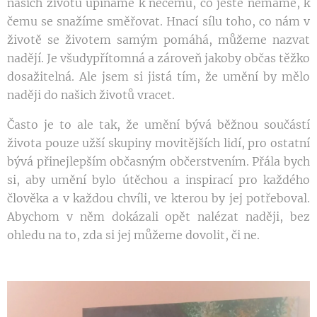
našich životů upínáme k něčemu, co ještě nemáme, k
čemu se snažíme směřovat. Hnací sílu toho, co nám v
životě se životem samým pomáhá, můžeme nazvat
nadějí. Je všudypřítomná a zároveň jakoby občas těžko
dosažitelná. Ale jsem si jistá tím, že umění by mělo
naději do našich životů vracet.
Často je to ale tak, že umění bývá běžnou součástí
života pouze užší skupiny movitějších lidí, pro ostatní
bývá přinejlepším občasným občerstvením. Přála bych
si, aby umění bylo útěchou a inspirací pro každého
člověka a v každou chvíli, ve kterou by jej potřeboval.
Abychom v něm dokázali opět nalézat naději, bez
ohledu na to, zda si jej můžeme dovolit, či ne.