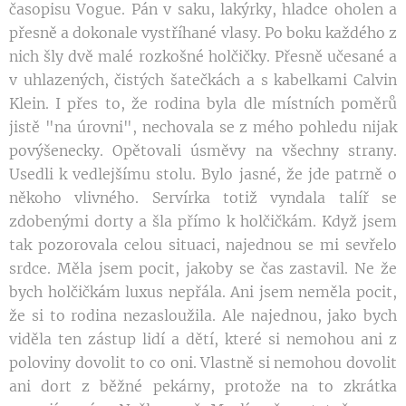
časopisu Vogue. Pán v saku, lakýrky, hladce oholen a
přesně a dokonale vystříhané vlasy. Po boku každého z
nich šly dvě malé rozkošné holčičky. Přesně učesané a
v uhlazených, čistých šatečkách a s kabelkami Calvin
Klein. I přes to, že rodina byla dle místních poměrů
jistě "na úrovni", nechovala se z mého pohledu nijak
povýšenecky. Opětovali úsměvy na všechny strany.
Usedli k vedlejšímu stolu. Bylo jasné, že jde patrně o
někoho vlivného. Servírka totiž vyndala talíř se
zdobenými dorty a šla přímo k holčičkám. Když jsem
tak pozorovala celou situaci, najednou se mi sevřelo
srdce. Měla jsem pocit, jakoby se čas zastavil. Ne že
bych holčičkám luxus nepřála. Ani jsem neměla pocit,
že si to rodina nezasloužila. Ale najednou, jako bych
viděla ten zástup lidí a dětí, které si nemohou ani z
poloviny dovolit to co oni. Vlastně si nemohou dovolit
ani dort z běžné pekárny, protože na to zkrátka