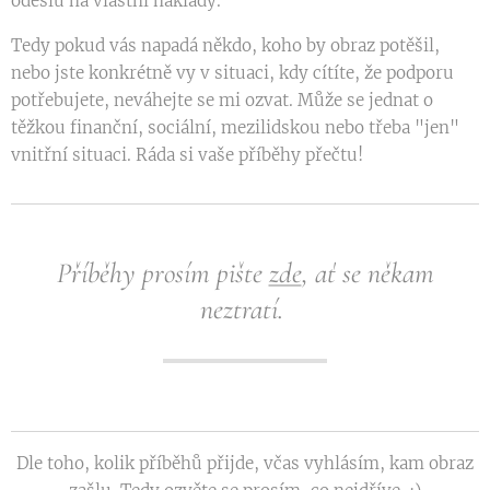
odešlu na vlastní náklady.
Tedy pokud vás napadá někdo, koho by obraz potěšil,
nebo jste konkrétně vy v situaci, kdy cítíte, že podporu
potřebujete, neváhejte se mi ozvat. Může se jednat o
těžkou finanční, sociální, mezilidskou nebo třeba "jen"
vnitřní situaci. Ráda si vaše příběhy přečtu!
Příběhy prosím pište
zde
, ať se někam
neztratí.
Dle toho, kolik příběhů přijde, včas vyhlásím, kam obraz