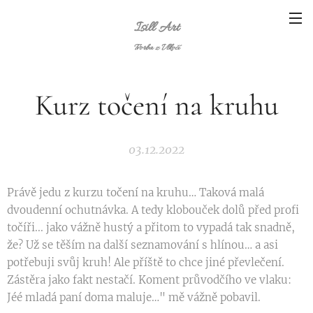
Isill Art
Tvorba z Vlkočí
Kurz točení na kruhu
03.12.2022
Právě jedu z kurzu točení na kruhu… Taková malá
dvoudenní ochutnávka. A tedy klobouček dolů před profi
točíři... jako vážně hustý a přitom to vypadá tak snadně,
že? Už se těším na další seznamování s hlínou… a asi
potřebuji svůj kruh! Ale příště to chce jiné převlečení.
Zástěra jako fakt nestačí. Koment průvodčího ve vlaku:
Jéé mladá paní doma maluje…" mě vážně pobavil.