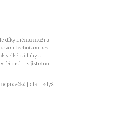
ale díky mému muži a
rovou technikou bez
tak velké nádoby s
edy dá mohu s jistotou
 nepravěká jídla - když