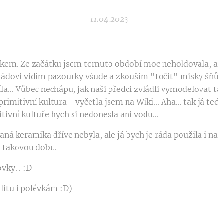
11.04.2023
ěkem. Ze začátku jsem tomuto období moc neholdovala, 
dovi vidím pazourky všude a zkouším "točit" misky šňů
síla... Vůbec nechápu, jak naši předci zvládli vymodelovat 
primitivní kultura - vyčetla jsem na Wiki... Aha... tak já t
tivní kultuře bych si nedonesla ani vodu...
ná keramika dříve nebyla, ale já bych je ráda použila i na
a takovou dobu.
vky... :D
olitu i polévkám :D)