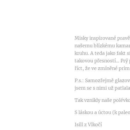
Misky inspirované prav
našemu blízkému kamará
kruhu. A teda jako fakt 
takovou přesností... Prý 
říct, že ve zmíněné primi
P.s.: Samozřejmě glazova
jsem se s nimi už patlal
Tak vznikly naše polévko
S láskou a úctou (k pale
Isill z Vlkočí