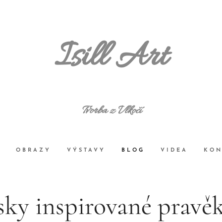
Isill Art
Tvorba z Vlkočí
OBRAZY
VÝSTAVY
BLOG
VIDEA
KON
sky inspirované pravě