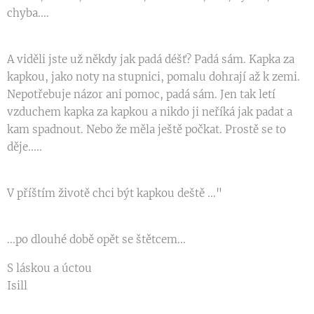
chyba....
A viděli jste už někdy jak padá déšť? Padá sám. Kapka za
kapkou, jako noty na stupnici, pomalu dohrají až k zemi.
Nepotřebuje názor ani pomoc, padá sám. Jen tak letí
vzduchem kapka za kapkou a nikdo ji neříká jak padat a
kam spadnout. Nebo že měla ještě počkat. Prostě se to
děje.....
V příštím životě chci být kapkou deště ..."
...po dlouhé době opět se štětcem...
S láskou a úctou
Isill