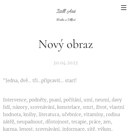
Isill Art
Tvorba z Vlkočí
Nový obraz
30.04.2023
"Jedna, dvě... tři...připravit... start!
Intervence, podněty, psaní, počítání, umí, neumí, davy
lidí, názory, srovnávání, konstelace, smrt, život, vlastní
hodnota, knihy, literatura, učebnice, vitamíny, rodina
zátěž, neupadnout, důstojnost, terapie, práce, zen,
karma, lenost, srovnávání, informace, sítě, výkon,