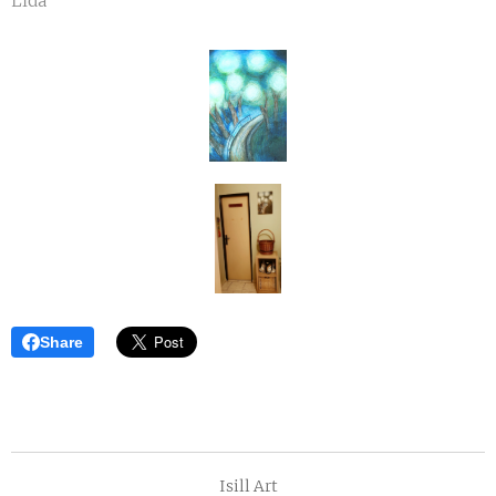
Lída"
Share
Isill Art