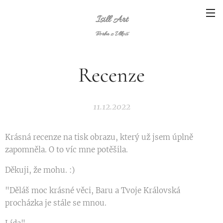
Isill Art
Tvorba z Vlkočí
Recenze
11.12.2022
Krásná recenze na tisk obrazu, který už jsem úplně
zapomněla. O to víc mne potěšila.
Děkuji, že mohu. :)
"Děláš moc krásné věci, Baru a Tvoje Královská
procházka je stále se mnou.