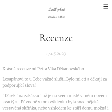
Isill Art
Tvorba z Vlkočí
Recenze
17.05.2023
Krásná recenze od Petra Vlka Děkanovského.
Lesapánovi to u Tebe vážně sluší...Bylo mi ctí a děkuji za
podporující slova!
"Dárek "na zakázku" už je na svém místě v mém novém
kvartýru. Původně v tom výklenku byla snad nějaká
vestavěná skříňka, nebo vzhledem ke stáří domu možná i