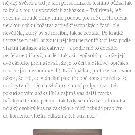
nějaký světec a teď je tam personifikace lesního bůžka Jak
to bylo s tou v uvozovkách zakázkou - Tvůrkyně, jež
vdechla hroudě hlíny tuhle podobu pro mě chtěla udělat
nějakou sošku božstva z předkřesťanských časů, ale
nevěděla, který by se mi líbil, tak se zeptala. Po krátké
úvaze jsem řekl, ať zkusí nějakou personifikaci lesa podle
vlastní fantazie a kreativity - a podle mě to dopadlo
perfektně ( i když, na děti tak asi nepůsobí, protože její
dvě cácorky prohlašovali, že je to čert a ošklivej opičák a
moc se jim nezamlouval ). Každopádně, protože zastávám
názor, že lidi, co v dnešní ploché době konzumních stád
umí vytvořit něco hezkého se musí podporovat, tak
pokud se vám soška líbí a zajímá vás další tvorba
tvůrkyně tohoto počinu, tak tady se můžete mrknout a
nějaký osobitý kus na zakázku určitě nebude problém -
do komentu vložím odkaz na fcb stránku."